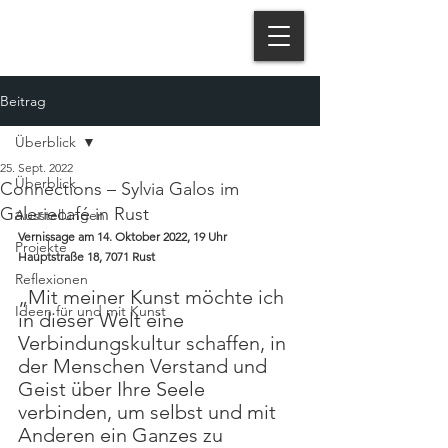
Beitrag
Überblick
25. Sept. 2022
Überblick
Connections – Sylvia Galos im
Galeriecafé in Rust
Ausstellungen
Vernissage am 14. Oktober 2022, 19 Uhr
Projekte
Hauptstraße 18, 7071 Rust
Reflexionen
„Mit meiner Kunst möchte ich 
Ideen für und mit Kunst
in dieser Welt eine 
Verbindungskultur schaffen, in 
der Menschen Verstand und 
Geist über Ihre Seele 
verbinden, um selbst und mit 
Anderen ein Ganzes zu 