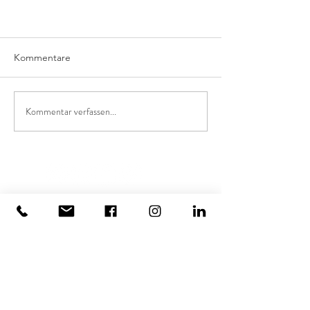
Kommentare
Kommentar verfassen...
KUNSTSERVICES
KUNST FÜRS BÜRO
KUNST FÜR ZUHAUSE
KUNST FÜR PROJEKTE
KUNSTWERKE MIETEN
AUFTRAGSARBEITEN
VIRTUELLES PROBEHÄNGEN