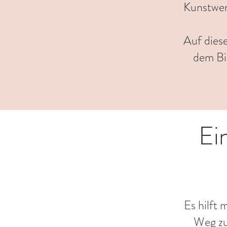
Kunstwer
Auf dies
dem Bi
Ei
Es hilft 
Weg zu