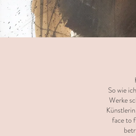
So wie ic
Werke sch
Künstlerin
face to 
betr