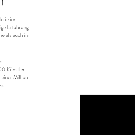
n
erie im
ige Erfahrung
ne als auch im
e-
00 Künstler
einer Million
en.
dieses Bild verliebt, als ich