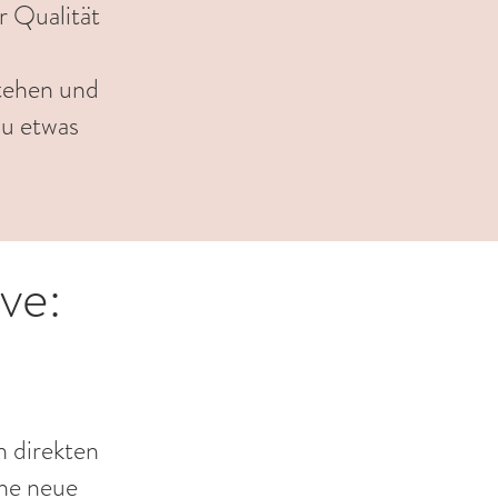
r Qualität
tehen und
zu etwas
ve:
n direkten
ine neue