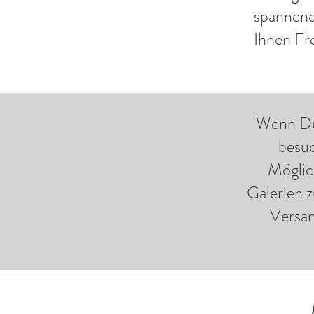
spannend
Ihnen Fr
Wenn Du 
besuc
Möglic
Galerien 
Versan