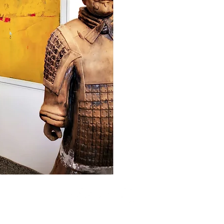
es auf einer Vernissage 
habe und habe es sofort 
wir schon ein zweites Wer
prominenten Platz in u
gefunden hat.
T MACHT GLÜCKLICH
MIT KUNST VERBUNDEN