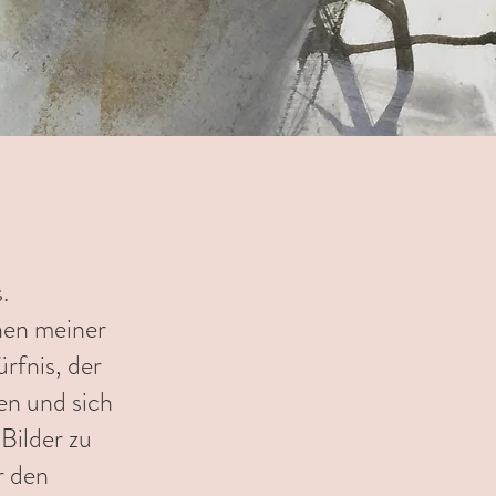
.
nen meiner
rfnis, der
en und sich
Bilder zu
r den