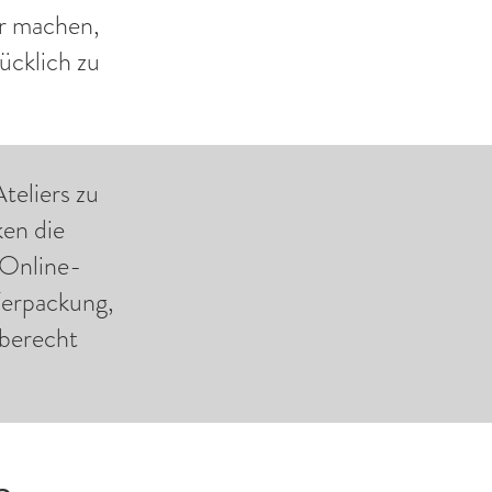
er machen,
ücklich zu
teliers zu
en die
 Online-
Verpackung,
aberecht