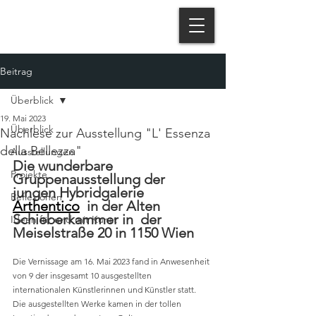
Beitrag
Überblick
19. Mai 2023
Überblick
Nachlese zur Ausstellung "L' Essenza
della Bellezza"
Ausstellungen
Die wunderbare 
Projekte
Gruppenausstellung der 
jungen Hybridgalerie 
Reflexionen
Arthentico
  in der Alten 
Schieberkammer in  der 
Ideen für und mit Kunst
Meiselstraße 20 in 1150 Wien
Die Vernissage am 16. Mai 2023 fand in Anwesenheit 
von 9 der insgesamt 10 ausgestellten 
internationalen Künstlerinnen und Künstler statt.
Die ausgestellten Werke kamen in der tollen 