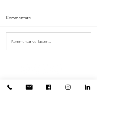
Kommentare
Kommentar verfassen...
KUNSTSERVICES
KUNST FÜRS BÜRO
KUNST FÜR ZUHAUSE
KUNST FÜR PROJEKTE
KUNSTWERKE MIETEN
AUFTRAGSARBEITEN
VIRTUELLES PROBEHÄNGEN
KUNST MACHT GLÜCKLICH