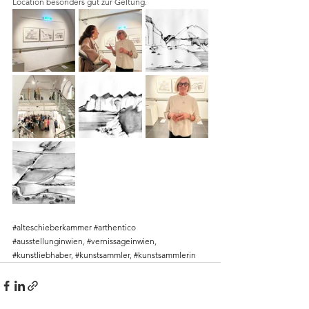
Location besonders gut zur Geltung. 
#alteschieberkammer
#arthentico
#ausstellunginwien
, 
#vernissageinwien
, 
#kunstliebhaber
, 
#kunstsammler
, 
#kunstsammlerin