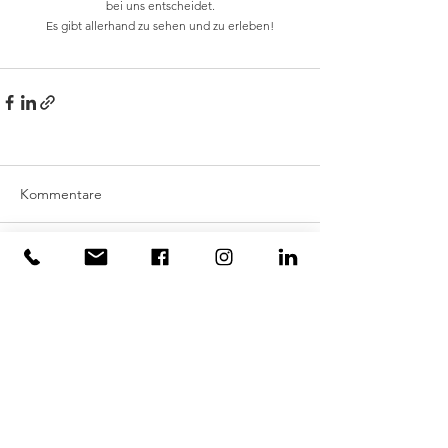
bei uns entscheidet.
Es gibt allerhand zu sehen und zu erleben!
Kommentare
Kommentar verfassen...
KUNSTSERVICES
KUNST FÜRS BÜRO
KUNST FÜR ZUHAUSE