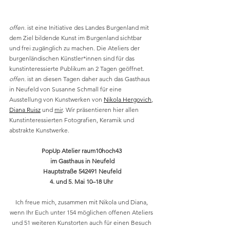
offen. 
ist eine Initiative des Landes Burgenland mit 
dem Ziel bildende Kunst im Burgenland sichtbar 
und frei zugänglich zu machen. Die Ateliers der 
burgenländischen Künstler*innen sind für das 
kunstinteressierte Publikum an 2 Tagen geöffnet.
offen.
 ist an diesen Tagen daher auch das Gasthaus 
in Neufeld von Susanne Schmall für eine 
Ausstellung von Kunstwerken von 
Nikola Hergovich
, 
Diana Ruisz
 und 
mir
. Wir präsentieren hier allen 
Kunstinteressierten Fotografien, Keramik und 
abstrakte Kunstwerke.
PopUp Atelier raum10hoch43 
im Gasthaus in Neufeld
Hauptstraße 542491 Neufeld
4. und 5. Mai 10–18 Uhr
Ich freue mich, zusammen mit Nikola und Diana, 
wenn Ihr Euch unter 154 möglichen offenen Ateliers 
und 51 weiteren Kunstorten auch für einen Besuch 