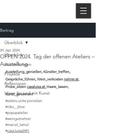
Beitrag
Überblick
29. Apr. 2024
Überblick
OFFEN 2024. Tag der offenen Ateliers –
Ausstellung
Ausstellungen
Ausstellung_genießen, Künstler_treffen, 
Projekte
Gespräche_führen, Wein_verkosten 
nehrer.at
, 
Reflexionen
Probe_sitzen 
casaluisa.at
, 
Haare_lassen, 
Ideen für und mit Kunst
Kunst_gewinnen!
#sisters
.unite.porcelain
#niko__blue
#popupatelier
#weingutnehrer
#marcel_tamul
#
casa.luisa2491