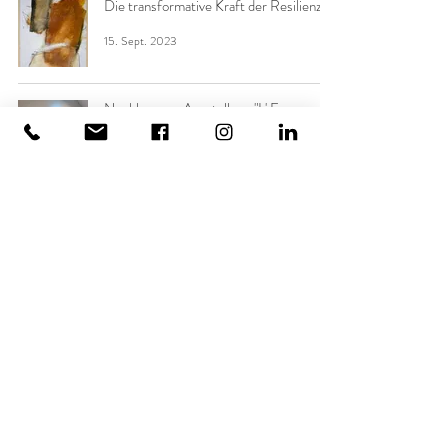
Die transformative Kraft der Resilienz
15. Sept. 2023
Nachlese zur Ausstellung "L' Essenza
della Bellezza"
19. Mai 2023
Nachlese zur Gruppenausstellung "Talk
to me about simple things"
18. Mai 2023
KUNSTSERVICES
KUNST FÜRS BÜRO
KUNST FÜR ZUHAUSE