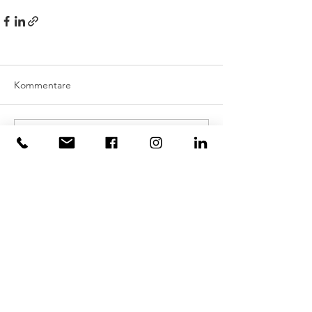
Kommentare
Kommentar verfassen...
KUNSTSERVICES
KUNST FÜRS BÜRO
KUNST FÜR ZUHAUSE
KUNST FÜR PROJEKTE
KUNSTWERKE MIETEN
AUFTRAGSARBEITEN