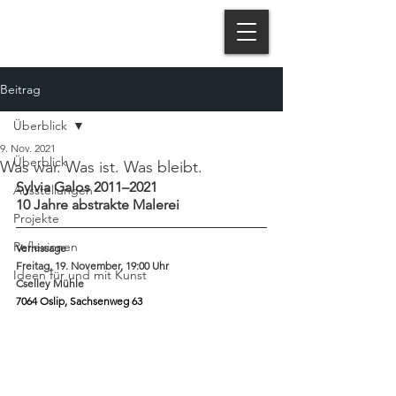
Beitrag
Überblick
9. Nov. 2021
Überblick
Was war. Was ist. Was bleibt.
Sylvia Galos 2011–2021
Ausstellungen
10 Jahre abstrakte Malerei
Projekte
Reflexionen
Vernissage
Freitag, 19. November, 19:00 Uhr
Ideen für und mit Kunst
Cselley Mühle
7064 Oslip, Sachsenweg 63