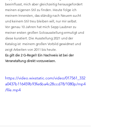
beeinflusst, mich aber gleichzeitig herausgefordert 
meinen eigenen Stil zu finden. Heute folge ich 
meinem Innersten, das ständig nach Neuem sucht 
und keinem Stil treu bleiben will, nur mir selbst.
Vor genau 10 Jahren hat mich Sepp Laubner zu 
meiner ersten großen Soloausstellung ermutigt und 
diese kuratiert. Die Ausstellung 2021 und der 
Katalog ist  meinem großen Vorbild gewidmet und 
zeigt Arbeiten von 2011 bis heute.
Es gilt die 2 G-Regel! Ein Nachweis ist bei der 
Veranstaltung direkt vorzuweisen.
https://video.wixstatic.com/video/017561_332
a0437b116459b93fe6ba4c28ccd78/1080p/mp4
/file.mp4